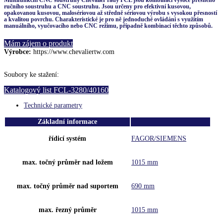
Multifunkční CNC soustruhy Chevalier řady FCL jsou kombinací vysoce přesného
ručního soustruhu a CNC soustruhu. Jsou určeny pro efektivní kusovou,
opakovanou kusovou, malosériovou až středně sériovou výrobu s vysokou přesností
a kvalitou povrchu. Charakteristické je pro ně jednoduché ovládáni s využitím
manuálního, vyučovacího nebo CNC režimu, případně kombinací těchto způsobů.
Mám zájem o produkt
Výrobce:
https://www.chevaliertw.com
Soubory ke stažení:
Katalogový list FCL-3280/40160
Technické parametry
Základní informace
řídicí systém
FAGOR/SIEMENS
max. točný průměr nad ložem
1015 mm
max. točný průměr nad suportem
690 mm
max. řezný průměr
1015 mm