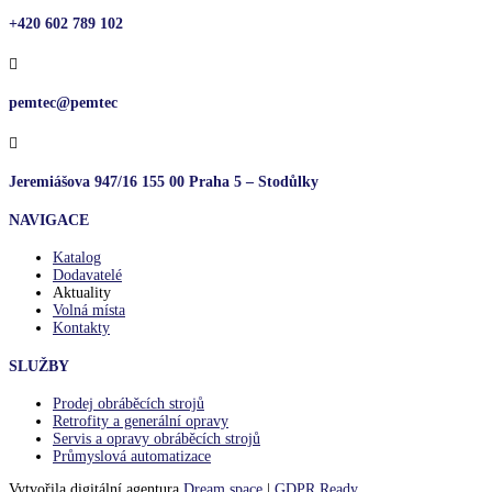
+420 602 789 102

pemtec@pemtec

Jeremiášova 947/16 155 00 Praha 5 – Stodůlky
NAVIGACE
Katalog
Dodavatelé
Aktuality
Volná místa
Kontakty
SLUŽBY
Prodej obráběcích strojů
Retrofity a generální opravy
Servis a opravy obráběcích strojů
Průmyslová automatizace
Vytvořila digitální agentura
Dream space
|
GDPR Ready