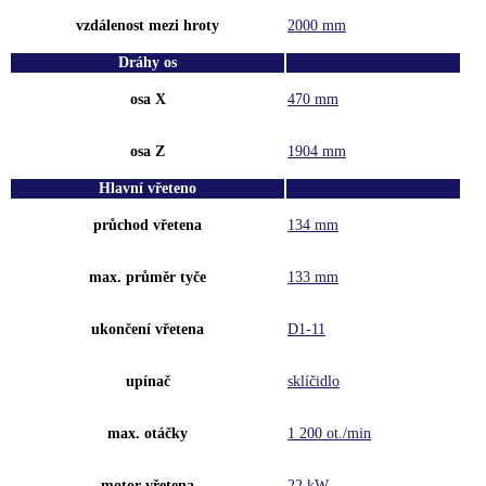
vzdálenost mezi hroty
2000 mm
Dráhy os
osa X
470 mm
osa Z
1904 mm
Hlavní vřeteno
průchod vřetena
134 mm
max. průměr tyče
133 mm
ukončení vřetena
D1-11
upínač
sklíčidlo
max. otáčky
1 200 ot./min
motor vřetena
22 kW