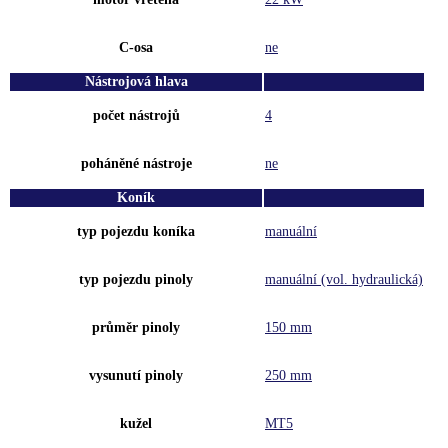
C-osa
ne
Nástrojová hlava
počet nástrojů
4
poháněné nástroje
ne
Koník
typ pojezdu koníka
manuální
typ pojezdu pinoly
manuální (vol. hydraulická)
průměr pinoly
150 mm
vysunutí pinoly
250 mm
kužel
MT5