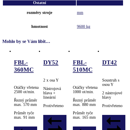
Ostatní
rozměry stroje
mm
hmotnost
9600 kg
Mohlo by se Vám líbit…
FBL-
DY52
FBL-
DT42
360MC
510MC
2 x osa Y
Soustruh s
osou Y
Otáčky vřetena
Otáčky vřetena
Nástrojová
2500 ot/min.
1000 ot/min.
hlava +
2 nástrojové
lineární
hlavy
Řezný průměr
Řezný průměr
max. 570 mm
max. 880 mm
Protivřeteno
Protivřeteno
Průměr tyče
Průměr tyče
max. 91 mm
max. 165 mm