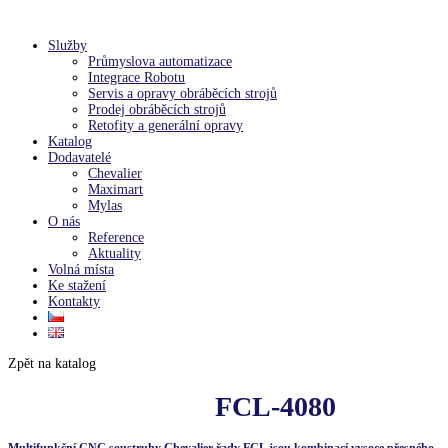
Služby
Průmyslova automatizace
Integrace Robotu
Servis a opravy obráběcích strojů
Prodej obráběcích strojů
Retofity a generální opravy
Katalog
Dodavatelé
Chevalier
Maximart
Mylas
O nás
Reference
Aktuality
Volná místa
Ke stažení
Kontakty
Zpět na katalog
FCL-4080