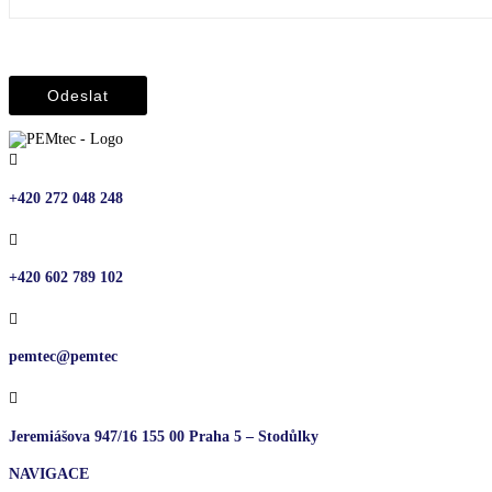

+420 272 048 248

+420 602 789 102

pemtec@pemtec

Jeremiášova 947/16 155 00 Praha 5 – Stodůlky
NAVIGACE