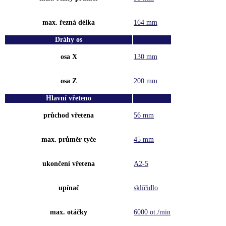
max. řezná délka
164 mm
Dráhy os
osa X
130 mm
osa Z
200 mm
Hlavní vřeteno
průchod vřetena
56 mm
max. průměr tyče
45 mm
ukončení vřetena
A2-5
upínač
sklíčidlo
max. otáčky
6000 ot./min