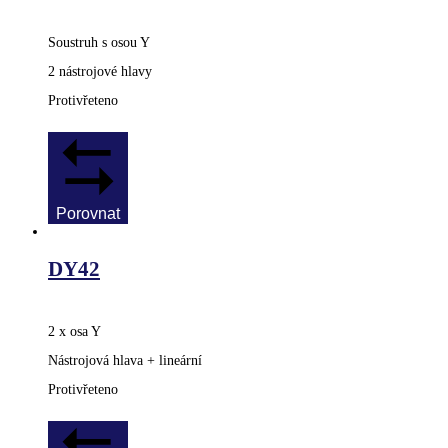
Soustruh s osou Y
2 nástrojové hlavy
Protivřeteno
Porovnat
DY42
2 x osa Y
Nástrojová hlava + lineární
Protivřeteno