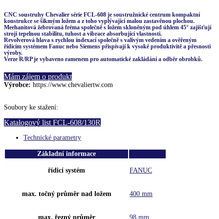
CNC soustruhy Chevalier série FCL-608 je soustružnické centrum kompaktní
konstrukce se šikmým ložem a z toho vyplývající malou zastavěnou plochou.
Meehanitová žebrovaná fréma společně s ložem skloněným pod úhlem 45° zajišťují
stroji tepelnou stabilitu, tuhost a vibrace absorbující vlastnosti.
Revolverová hlava s rychlou indexací společně s valivým vedením a ověřeným
řídicím systémem Fanuc nebo Siemens přispívají k vysoké produktivitě a přesnosti
výroby.
Verze R/RP je vybaveno ramenem pro automatické zakládání a odběr obrobků.
Mám zájem o produkt
Výrobce:
https://www.chevaliertw.com
Soubory ke stažení:
Katalogový list FCL-608/130R
Technické parametry
Základní informace
řídicí systém
FANUC
max. točný průměr nad ložem
400 mm
max. řezný průměr
98 mm