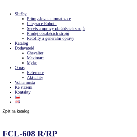
Služby
Průmyslova automatizace
Integrace Robotu
Servis a opravy obráběcích strojů
Prodej obráběcích strojů
Retofity a generální opravy
Katalog
Dodavatelé
Chevalier
Maximart
Mylas
O nás
Reference
Aktuality
Volná místa
Ke stažení
Kontakty
Zpět na katalog
FCL-608 R/RP