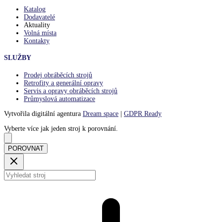
Katalog
Dodavatelé
Aktuality
Volná místa
Kontakty
SLUŽBY
Prodej obráběcích strojů
Retrofity a generální opravy
Servis a opravy obráběcích strojů
Průmyslová automatizace
Vytvořila digitální agentura
Dream space
|
GDPR Ready
Vyberte více jak jeden stroj k porovnání.
POROVNAT