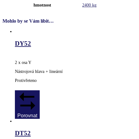
hmotnost
2400 kg
Mohlo by se Vám líbit…
DY52
2 x osa Y
Nástrojová hlava + lineární
Protivřeteno
Porovnat
DT52