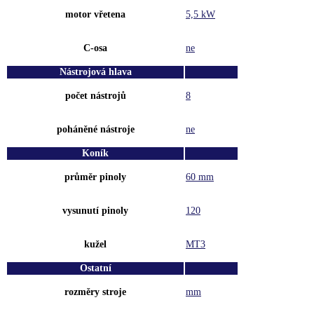
motor vřetena
5,5 kW
C-osa
ne
Nástrojová hlava
počet nástrojů
8
poháněné nástroje
ne
Koník
průměr pinoly
60 mm
vysunutí pinoly
120
kužel
MT3
Ostatní
rozměry stroje
mm