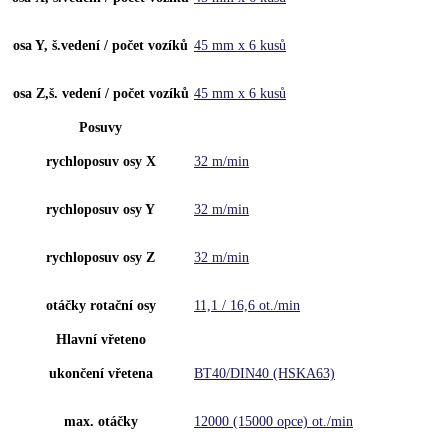
osa Y, š.vedení / počet vozíků
45 mm x 6 kusů
osa Z,š. vedení / počet vozíků
45 mm x 6 kusů
Posuvy
rychloposuv osy X
32 m/min
rychloposuv osy Y
32 m/min
rychloposuv osy Z
32 m/min
otáčky rotační osy
11,1 / 16,6 ot./min
Hlavní vřeteno
ukončení vřetena
BT40/DIN40 (HSKA63)
max. otáčky
12000 (15000 opce) ot./min