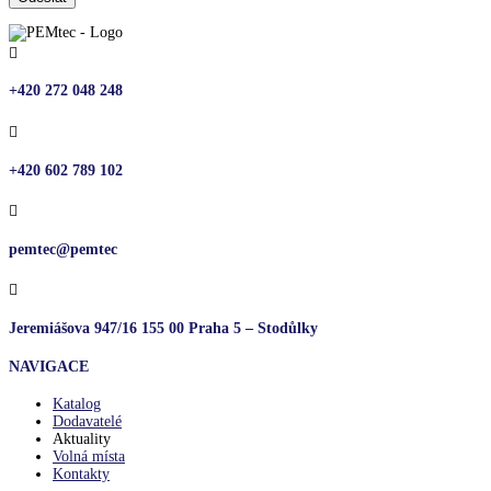

+420 272 048 248

+420 602 789 102

pemtec@pemtec

Jeremiášova 947/16 155 00 Praha 5 – Stodůlky
NAVIGACE
Katalog
Dodavatelé
Aktuality
Volná místa
Kontakty