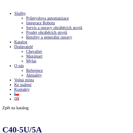
Služby
Průmyslova automatizace
Integrace Robotu
Servis a opravy obráběcích strojů
Prodej obráběcích strojů
Retofity a generální opravy
Katalog
Dodavatelé
Chevalier
Maximart
Mylas
O nás
Reference
Aktuality
Volná místa
Ke stažení
Kontakty
Zpět na katalog
C40-5U/5A