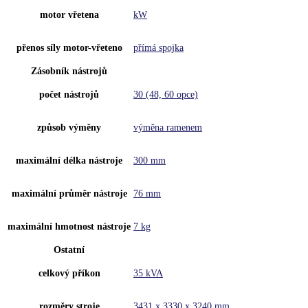
motor vřetena
kW
přenos síly motor-vřeteno
přímá spojka
Zásobník nástrojů
počet nástrojů
30 (48, 60 opce)
způsob výměny
výměna ramenem
maximální délka nástroje
300 mm
maximální průměr nástroje
76 mm
maximální hmotnost nástroje
7 kg
Ostatní
celkový příkon
35 kVA
rozměry stroje
3431 x 3330 x 3240 mm