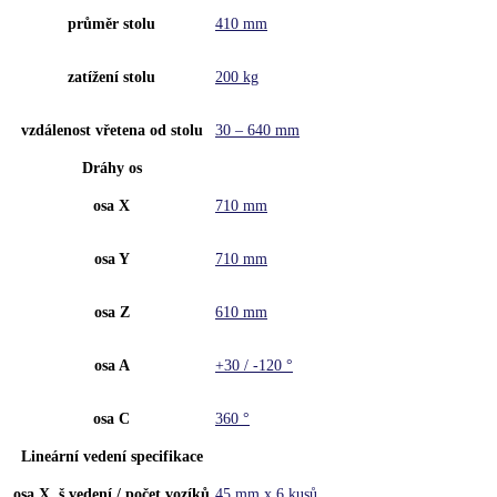
průměr stolu
410 mm
zatížení stolu
200 kg
vzdálenost vřetena od stolu
30 – 640 mm
Dráhy os
osa X
710 mm
osa Y
710 mm
osa Z
610 mm
osa A
+30 / -120 °
osa C
360 °
Lineární vedení specifikace
osa X, š.vedení / počet vozíků
45 mm x 6 kusů