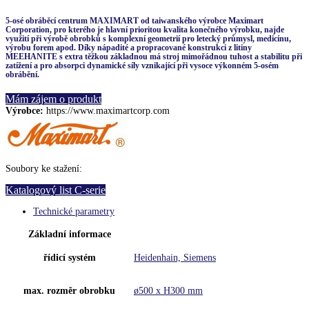
5-osé obráběcí centrum MAXIMART od taiwanského výrobce Maximart
Corporation, pro kterého je hlavní prioritou kvalita konečného výrobku, najde
využití při výrobě obrobků s komplexní geometrií pro letecký průmysl, medicínu,
výrobu forem apod. Díky nápadité a propracované konstrukci z litiny
MEEHANITE s extra těžkou základnou má stroj mimořádnou tuhost a stabilitu při
zatížení a pro absorpci dynamické síly vznikající při vysoce výkonném 5-osém
obrábění.
Mám zájem o produkt
Výrobce:
https://www.maximartcorp.com
Soubory ke stažení:
Katalogový list C-serie
Technické parametry
Základní informace
řídicí systém
Heidenhain, Siemens
max. rozměr obrobku
ø500 x H300 mm