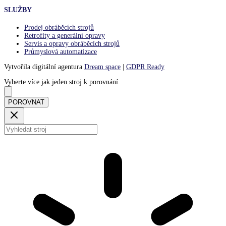
SLUŽBY
Prodej obráběcích strojů
Retrofity a generální opravy
Servis a opravy obráběcích strojů
Průmyslová automatizace
Vytvořila digitální agentura
Dream space
|
GDPR Ready
Vyberte více jak jeden stroj k porovnání.
POROVNAT