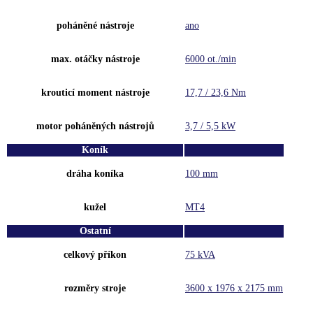
poháněné nástroje
ano
max. otáčky nástroje
6000 ot./min
krouticí moment nástroje
17,7 / 23,6 Nm
motor poháněných nástrojů
3,7 / 5,5 kW
Koník
dráha koníka
100 mm
kužel
MT4
Ostatní
celkový příkon
75 kVA
rozměry stroje
3600 x 1976 x 2175 mm