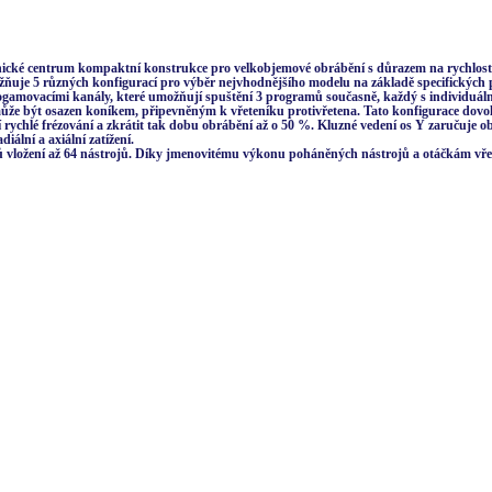
cké centrum kompaktní konstrukce pro velkobjemové obrábění s důrazem na rychlost ob
umožňuje 5 různých konfigurací pro výběr nejvhodnějšího modelu na základě specifickýc
ogamovacími kanály, které umožňují spuštění 3 programů současně, každý s individuální
 může být osazen koníkem, připevněným k vřeteníku protivřetena. Tato konfigurace dov
ychlé frézování a zkrátit tak dobu obrábění až o 50 %. Kluzné vedení os Y zaručuje o
ální a axiální zatížení.
ů vložení až 64 nástrojů. Díky jmenovitému výkonu poháněných nástrojů a otáčkám vřete