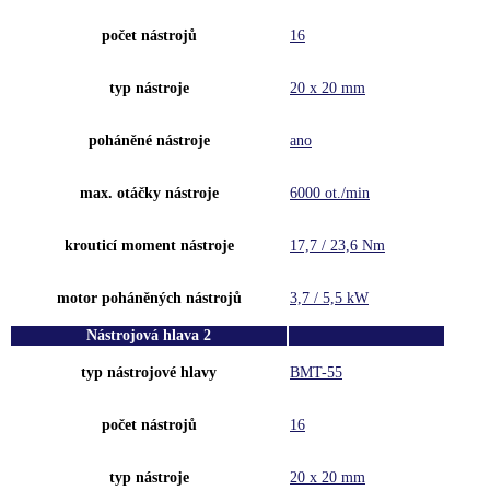
počet nástrojů
16
typ nástroje
20 x 20 mm
poháněné nástroje
ano
max. otáčky nástroje
6000 ot./min
krouticí moment nástroje
17,7 / 23,6 Nm
motor poháněných nástrojů
3,7 / 5,5 kW
Nástrojová hlava 2
typ nástrojové hlavy
BMT-55
počet nástrojů
16
typ nástroje
20 x 20 mm