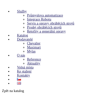
Služby
Průmyslova automatizace
Integrace Robotu
Servis a opravy obráběcích strojů
Prodej obráběcích strojů
Retofity a generální opravy
Katalog
Dodavatelé
Chevalier
Maximart
Mylas
O nás
Reference
Aktuality
Volná místa
Ke stažení
Kontakty
Zpět na katalog