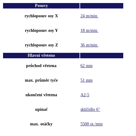
Posuvy
rychloposuv osy X
24 m/min.
rychloposuv osy Y
18 m/min.
rychloposuv osy Z
36 m/min.
Hlavní vřeteno
průchod vřetena
62 mm
max. průměr tyče
51 mm
ukončení vřetena
A2-5
upínač
sklíčidlo 6"
max. otáčky
5500 ot./min