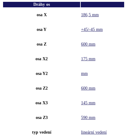
Dráhy os
osa X
186,5 mm
osa Y
+45/-45 mm
osa Z
600 mm
osa X2
175 mm
osa Y2
mm
osa Z2
600 mm
osa X3
145 mm
osa Z3
590 mm
typ vedení
lineární vedení