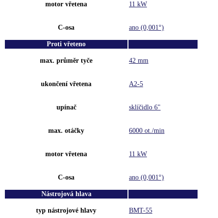
motor vřetena
11 kW
C-osa
ano (0,001°)
Proti vřeteno
max. průměr tyče
42 mm
ukončení vřetena
A2-5
upínač
sklíčidlo 6"
max. otáčky
6000 ot./min
motor vřetena
11 kW
C-osa
ano (0,001°)
Nástrojová hlava
typ nástrojové hlavy
BMT-55