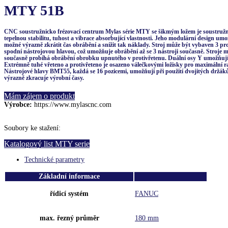
MTY 51B
CNC soustružnicko frézovací centrum Mylas série MTY se šikmým ložem je soustružni
tepelnou stabilitu, tuhost a vibrace absorbující vlastnosti. Jeho modulární design 
možné výrazně zkrátit čas obrábění a snížit tak náklady. Stroj může být vybaven 3 pr
spodní nástrojovou hlavou, což umožňuje obrábění až se 3 nástroji současně. Stroje
současně probíhá obrábění obrobku upnutého v protivřetenu. Duální osy Y umožňují r
Extrémně tuhé vřeteno a protivřeteno je osazeno válečkovými ložisky pro maximální radi
Nástrojové hlavy BMT55, každá se 16 pozicemi, umožňují při použití dvojitých držák
výrazně zkracuje výrobní časy.
Mám zájem o produkt
Výrobce:
https://www.mylascnc.com
Soubory ke stažení:
Katalogový list MTY serie
Technické parametry
Základní informace
řídicí systém
FANUC
max. řezný průměr
180 mm