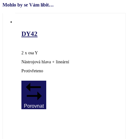
Mohlo by se Vám líbit…
DY42
2 x osa Y
Nástrojová hlava + lineární
Protivřeteno
Porovnat