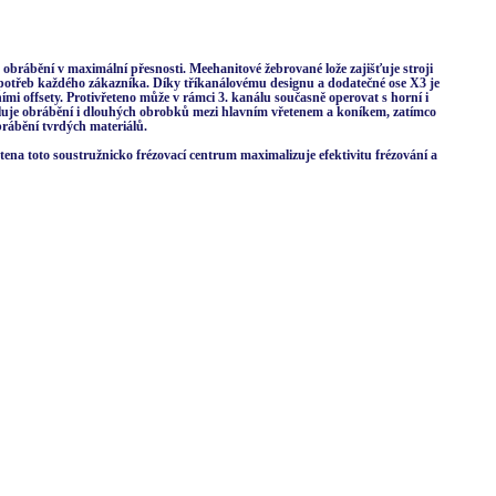
rábění v maximální přesnosti. Meehanitové žebrované lože zajišťuje stroji
h potřeb každého zákazníka. Díky tříkanálovému designu a dodatečné ose X3 je
mi offsety. Protivřeteno může v rámci 3. kanálu současně operovat s horní i
oluje obrábění i dlouhých obrobků mezi hlavním vřetenem a koníkem, zatímco
brábění tvrdých materiálů.
na toto soustružnicko frézovací centrum maximalizuje efektivitu frézování a