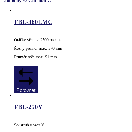
Mohlo by se Vám líbit…
FBL-360LMC
Otáčky vřetena 2500 ot/min.
Řezný průměr max. 570 mm
Průměr tyče max. 91 mm
Porovnat
FBL-250Y
Soustruh s osou Y