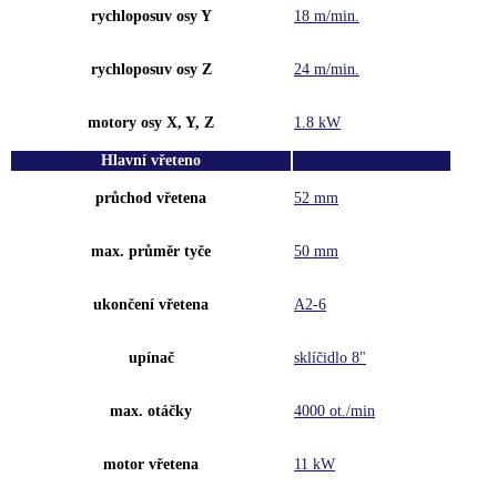
rychloposuv osy Y
18 m/min.
rychloposuv osy Z
24 m/min.
motory osy X, Y, Z
1.8 kW
Hlavní vřeteno
průchod vřetena
52 mm
max. průměr tyče
50 mm
ukončení vřetena
A2-6
upínač
sklíčidlo 8"
max. otáčky
4000 ot./min
motor vřetena
11 kW