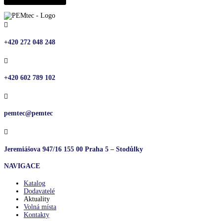

+420 272 048 248

+420 602 789 102

pemtec@pemtec

Jeremiášova 947/16 155 00 Praha 5 – Stodůlky
NAVIGACE
Katalog
Dodavatelé
Aktuality
Volná místa
Kontakty