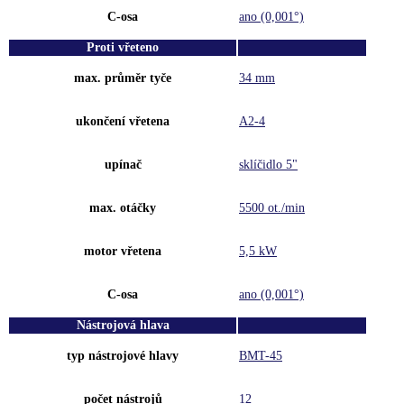
C-osa
ano (0,001°)
Proti vřeteno
max. průměr tyče
34 mm
ukončení vřetena
A2-4
upínač
sklíčidlo 5"
max. otáčky
5500 ot./min
motor vřetena
5,5 kW
C-osa
ano (0,001°)
Nástrojová hlava
typ nástrojové hlavy
BMT-45
počet nástrojů
12