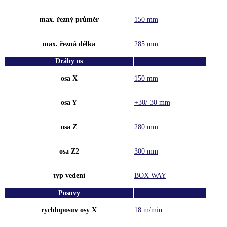
max. řezný průměr
150 mm
max. řezná délka
285 mm
Dráhy os
osa X
150 mm
osa Y
+30/-30 mm
osa Z
280 mm
osa Z2
300 mm
typ vedení
BOX WAY
Posuvy
rychloposuv osy X
18 m/min.