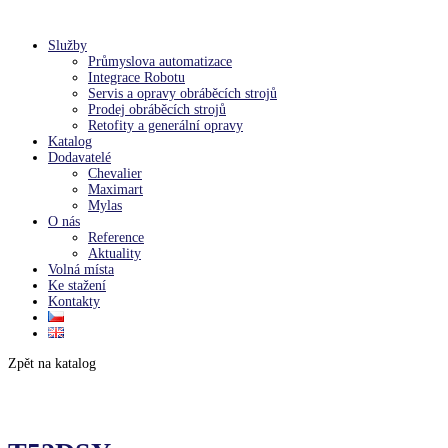
Služby
Průmyslova automatizace
Integrace Robotu
Servis a opravy obráběcích strojů
Prodej obráběcích strojů
Retofity a generální opravy
Katalog
Dodavatelé
Chevalier
Maximart
Mylas
O nás
Reference
Aktuality
Volná místa
Ke stažení
Kontakty
Zpět na katalog