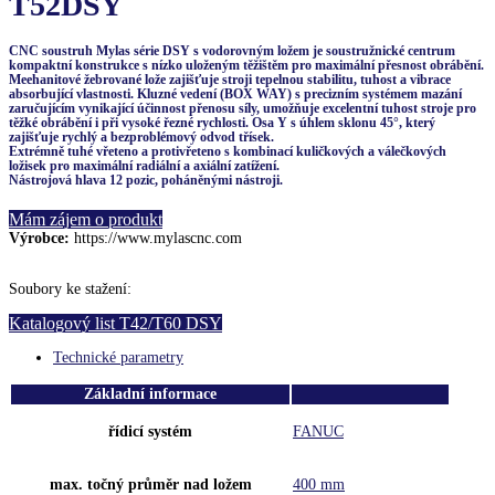
T52DSY
CNC soustruh Mylas série DSY s vodorovným ložem je soustružnické centrum
kompaktní konstrukce s nízko uloženým těžištěm pro maximální přesnost obrábění.
Meehanitové žebrované lože zajišťuje stroji tepelnou stabilitu, tuhost a vibrace
absorbující vlastnosti. Kluzné vedení (BOX WAY) s precizním systémem mazání
zaručujícím vynikající účinnost přenosu síly, umožňuje excelentní tuhost stroje pro
těžké obrábění i při vysoké řezné rychlosti. Osa Y s úhlem sklonu 45°, který
zajišťuje rychlý a bezproblémový odvod třísek.
Extrémně tuhé vřeteno a protivřeteno s kombinací kuličkových a válečkových
ložisek pro maximální radiální a axiální zatížení.
Nástrojová hlava 12 pozic, poháněnými nástroji.
Mám zájem o produkt
Výrobce:
https://www.mylascnc.com
Soubory ke stažení:
Katalogový list T42/T60 DSY
Technické parametry
Základní informace
řídicí systém
FANUC
max. točný průměr nad ložem
400 mm