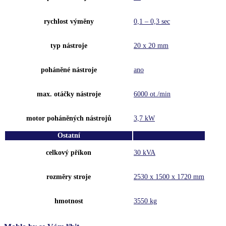
rychlost výměny
0,1 – 0,3 sec
typ nástroje
20 x 20 mm
poháněné nástroje
ano
max. otáčky nástroje
6000 ot./min
motor poháněných nástrojů
3,7 kW
Ostatní
celkový příkon
30 kVA
rozměry stroje
2530 x 1500 x 1720 mm
hmotnost
3550 kg