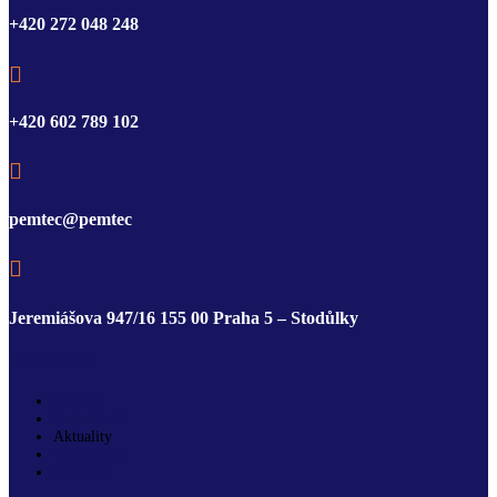
+420 272 048 248

+420 602 789 102

pemtec@pemtec

Jeremiášova 947/16 155 00 Praha 5 – Stodůlky
NAVIGACE
Katalog
Dodavatelé
Aktuality
Volná místa
Kontakty