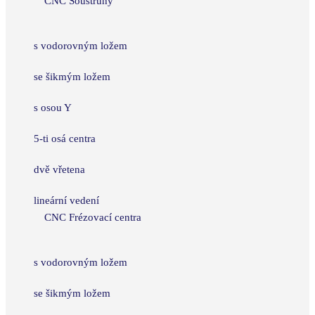
CNC Soustruhy
s vodorovným ložem
se šikmým ložem
s osou Y
5-ti osá centra
dvě vřetena
lineární vedení
CNC Frézovací centra
s vodorovným ložem
se šikmým ložem