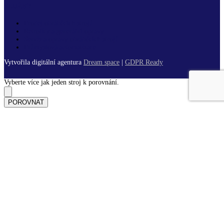
SLUŽBY
Prodej obráběcích strojů
Retrofity a generální opravy
Servis a opravy obráběcích strojů
Průmyslová automatizace
Vytvořila digitální agentura
Dream space
|
GDPR Ready
Vyberte více jak jeden stroj k porovnání.
POROVNAT