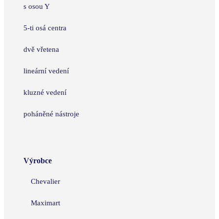
s osou Y
5-ti osá centra
dvě vřetena
lineární vedení
kluzné vedení
poháněné nástroje
Výrobce
Chevalier
Maximart