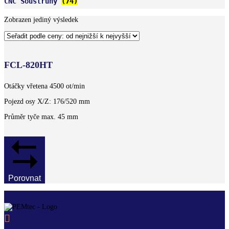
CNC Soustruhy
(74)
Zobrazen jediný výsledek
FCL-820HT
Otáčky vřetena 4500 ot/min
Pojezd osy X/Z: 176/520 mm
Průměr tyče max. 45 mm
Porovnat
