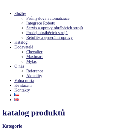
Služby
Průmyslova automatizace
Integrace Robotu
Servis a opravy obráběcích strojů
Prodej obráběcích strojů
Retofity a generální opravy
Katalog
Dodavatelé
Chevalier
Maximart
Mylas
O nás
Reference
Aktuality
Volná místa
Ke stažení
Kontakty
katalog produktů
Kategorie