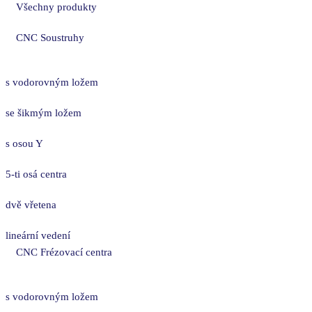
Všechny produkty
CNC Soustruhy
s vodorovným ložem
se šikmým ložem
s osou Y
5-ti osá centra
dvě vřetena
lineární vedení
CNC Frézovací centra
s vodorovným ložem