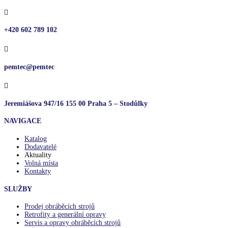

+420 602 789 102

pemtec@pemtec

Jeremiášova 947/16 155 00 Praha 5 – Stodůlky
NAVIGACE
Katalog
Dodavatelé
Aktuality
Volná místa
Kontakty
SLUŽBY
Prodej obráběcích strojů
Retrofity a generální opravy
Servis a opravy obráběcích strojů