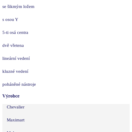
se šikmým ložem
s osou Y
5-ti osá centra
dvě vřetena
lineární vedení
kluzné vedení
poháněné nástroje
Výrobce
Chevalier
Maximart