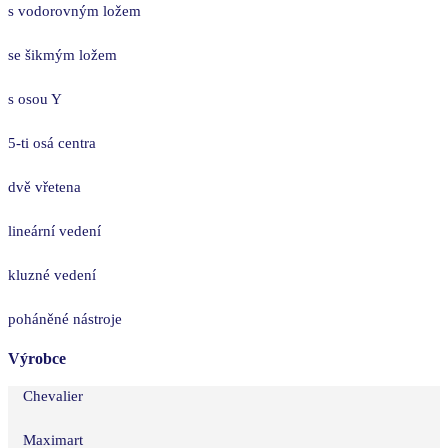
s vodorovným ložem
se šikmým ložem
s osou Y
5-ti osá centra
dvě vřetena
lineární vedení
kluzné vedení
poháněné nástroje
Výrobce
Chevalier
Maximart