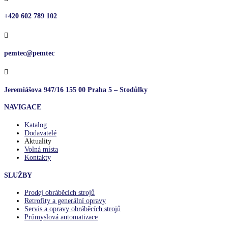
+420 602 789 102

pemtec@pemtec

Jeremiášova 947/16 155 00 Praha 5 – Stodůlky
NAVIGACE
Katalog
Dodavatelé
Aktuality
Volná místa
Kontakty
SLUŽBY
Prodej obráběcích strojů
Retrofity a generální opravy
Servis a opravy obráběcích strojů
Průmyslová automatizace