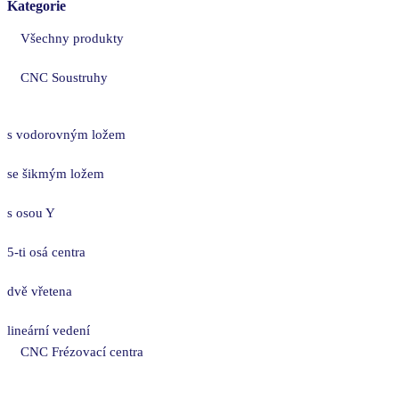
Kategorie
Všechny produkty
CNC Soustruhy
s vodorovným ložem
se šikmým ložem
s osou Y
5-ti osá centra
dvě vřetena
lineární vedení
CNC Frézovací centra