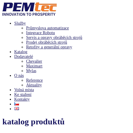
Služby
Průmyslova automatizace
Integrace Robotu
Servis a opravy obráběcích strojů
Prodej obráběcích strojů
Retofity a generální opravy
Katalog
Dodavatelé
Chevalier
Maximart
Mylas
O nás
Reference
Aktuality
Volná místa
Ke stažení
Kontakty
katalog produktů